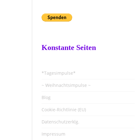
Konstante Seiten
*Tagesimpulse*
~ Weihnachtsimpulse ~
Blog
Cookie-Richtlinie (EU)
Datenschutzerklg.
Impressum