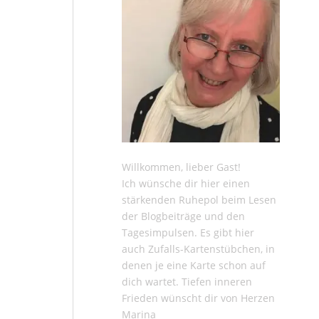
Willkommen, lieber Gast!
Ich wünsche dir hier einen
stärkenden Ruhepol beim Lesen
der
Blogbeiträge
und den
Tagesimpulsen
. Es gibt hier
auch
Zufalls-Kartenstübchen
, in
denen je eine Karte schon auf
dich wartet. Tiefen inneren
Frieden wünscht dir von Herzen
Marina