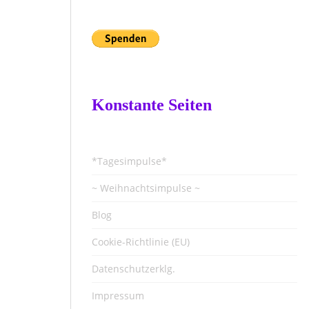
Konstante Seiten
*Tagesimpulse*
~ Weihnachtsimpulse ~
Blog
Cookie-Richtlinie (EU)
Datenschutzerklg.
Impressum