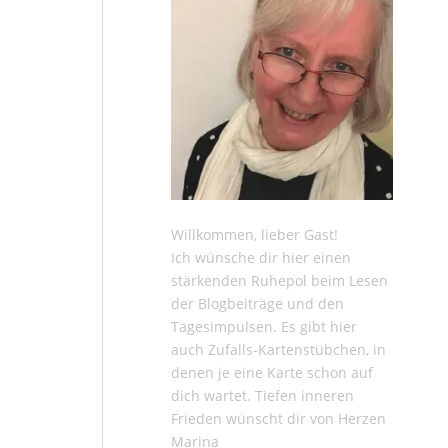
Willkommen, lieber Gast!
Ich wünsche dir hier einen
stärkenden Ruhepol beim Lesen
der
Blogbeiträge
und den
Tagesimpulsen
. Es gibt hier
auch
Zufalls-Kartenstübchen
, in
denen je eine Karte schon auf
dich wartet. Tiefen inneren
Frieden wünscht dir von Herzen
Marina