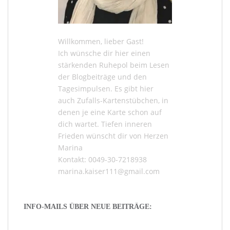
Willkommen, lieber Gast!
Ich wünsche dir hier einen
stärkenden Ruhepol beim Lesen
der
Blogbeiträge
und den
Tagesimpulsen
. Es gibt hier
auch
Zufalls-Kartenstübchen
, in
denen je eine Karte schon auf
dich wartet. Tiefen inneren
Frieden wünscht dir von Herzen
Marina
Kontakt: 0049-30-7218938
marina.kaiser111@gmail.com
INFO-MAILS ÜBER NEUE BEITRÄGE: