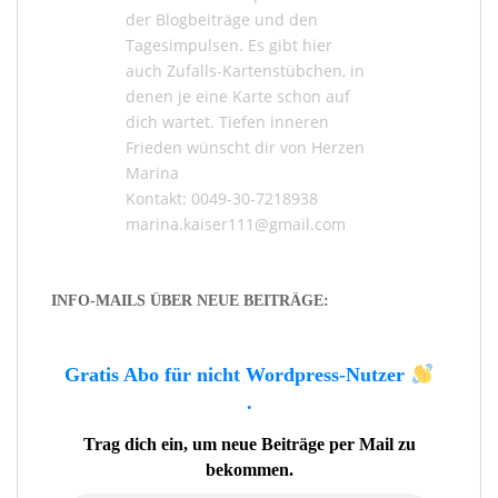
der
Blogbeiträge
und den
Tagesimpulsen
. Es gibt hier
auch
Zufalls-Kartenstübchen
, in
denen je eine Karte schon auf
dich wartet. Tiefen inneren
Frieden wünscht dir von Herzen
Marina
Kontakt: 0049-30-7218938
marina.kaiser111@gmail.com
INFO-MAILS ÜBER NEUE BEITRÄGE:
Gratis Abo für nicht Wordpress-Nutzer
.
Trag dich ein, um neue Beiträge per Mail zu
bekommen.