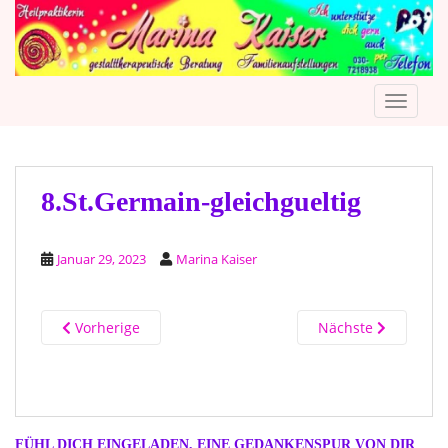
S
k
i
p
TOGGLE
t
o
m
a
i
8.St.Germain-gleichgueltig
n
c
Januar 29, 2023
Marina Kaiser
o
n
t
Vorherige
Nächste
e
n
t
FÜHL DICH EINGELADEN, EINE GEDANKENSPUR VON DIR