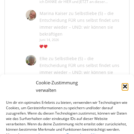
ich DANKE dir HIER und JETZT an dieser…
Marina Kaiser
zu
Selbstliebe (5) – die
Entscheidung FÜR uns selbst findet uns
immer wieder – UND: wir können sie
bekräftigen
Juni 14, 2026
Elke
zu
Selbstliebe (5) – die
Entscheidung FÜR uns selbst findet uns
immer wieder – UND: wir können sie
bekräftigen
Cookie-Zustimmung
Juni 13, 2026
verwalten
Um dir ein optimales Erlebnis zu bieten, verwenden wir Technologien wie
Marina Kaiser
zu
Selbstliebe (5) – die
Cookies, um Geräteinformationen zu speichern und/oder darauf
Entscheidung FÜR uns selbst findet uns
zuzugreifen. Wenn du diesen Technologien zustimmst, können wir Daten
immer wieder – UND: wir können sie
wie das Surfverhalten oder eindeutige IDs auf dieser Website
bekräftigen
verarbeiten. Wenn du deine Zustimmung nicht erteilst oder zurückziehst,
können bestimmte Merkmale und Funktionen beeinträchtigt werden.
Juni 13, 2026