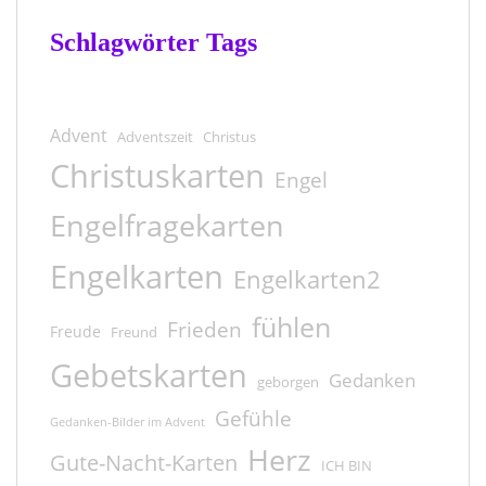
Schlagwörter Tags
Advent
Adventszeit
Christus
Christuskarten
Engel
Engelfragekarten
Engelkarten
Engelkarten2
fühlen
Frieden
Freude
Freund
Gebetskarten
Gedanken
geborgen
Gefühle
Gedanken-Bilder im Advent
Herz
Gute-Nacht-Karten
ICH BIN