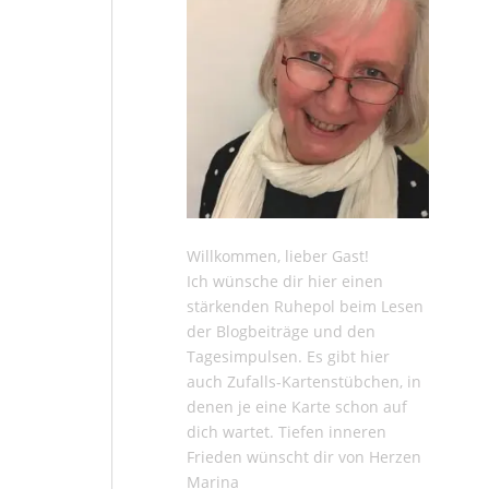
Willkommen, lieber Gast!
Ich wünsche dir hier einen
stärkenden Ruhepol beim Lesen
der
Blogbeiträge
und den
Tagesimpulsen
. Es gibt hier
auch
Zufalls-Kartenstübchen
, in
denen je eine Karte schon auf
dich wartet. Tiefen inneren
Frieden wünscht dir von Herzen
Marina