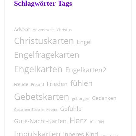
Schlagwörter Tags
Advent
Adventszeit
Christus
Christuskarten
Engel
Engelfragekarten
Engelkarten
Engelkarten2
fühlen
Frieden
Freude
Freund
Gebetskarten
Gedanken
geborgen
Gefühle
Gedanken-Bilder im Advent
Herz
Gute-Nacht-Karten
ICH BIN
Impulskarten
inneres Kind
Inspiration