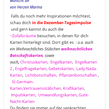
wünscht dir
von Herzen Marina
Falls du noch mehr Inspirationen möchtest,
schau doch
in die Dezember-Tagesimpulse
und gern kannst du auch die
~Zufallsräume
besuchen, in denen für dich
Karten hinterlegt sind. Dort gibt es :
u.a. auch
ein Weihnachtliches Stübchen
weihnachtlichen
Botschaftskarten
, sowie
auch
,
Christuskarten,
Engelkarten,
Engelkarten
2
,
Engelfragekarten
,
Gebetskarten,
Lady-Nada-
Karten
,
Lichtbotschaften,
Pflanzenbotschaften
,
St.Germain-
Karten,
Vertrauensstäbchen,
Kraftkarten
,
Impulskarten
,
Umwandlungskarten
,
Gute-
Nacht-Karten
Du findest sie immer auf der senkrechten