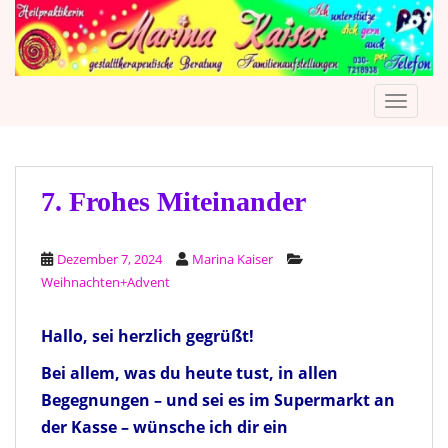
S
k
i
p
TOGGLE
t
o
m
a
i
7. Frohes Miteinander
n
c
Dezember 7, 2024
Marina Kaiser
o
Weihnachten+Advent
n
t
e
Hallo, sei herzlich gegrüßt!
n
Bei allem, was du heute tust, in allen
t
Begegnungen – und sei es im Supermarkt an
der Kasse – wünsche ich dir ein