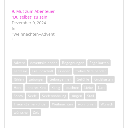
9. Mut zum Abenteuer
“Du selbst” zu sein
Dezember 9, 2024
In
"Weihnachten+Advent
"
Advent
Adventskalender
Begegnungen
Engelkarten
Fantasie
Freundschaft
Frieden
frohes Miteinander
fühlen
geborgen
Geborgenheit
Gefühle
Grußkarten
Herz
inneres Kind
König
leuchten
Liebe
Lust
Santa
Seele
Seelennahrung
singen
Stall
Traum-Zahlen-Bilder
Weihnachten
wohlfühlen
Wunsch
wünsche
Zeit