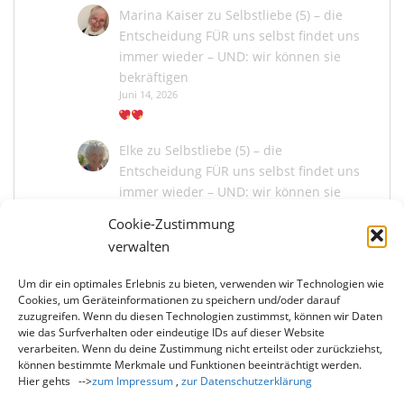
Marina Kaiser
zu
Selbstliebe (5) – die
Entscheidung FÜR uns selbst findet uns
immer wieder – UND: wir können sie
bekräftigen
Juni 14, 2026
Elke
zu
Selbstliebe (5) – die
Entscheidung FÜR uns selbst findet uns
immer wieder – UND: wir können sie
bekräftigen
Cookie-Zustimmung
Juni 13, 2026
verwalten
Um dir ein optimales Erlebnis zu bieten, verwenden wir Technologien wie
Marina Kaiser
zu
Selbstliebe (5) – die
Cookies, um Geräteinformationen zu speichern und/oder darauf
Entscheidung FÜR uns selbst findet uns
zuzugreifen. Wenn du diesen Technologien zustimmst, können wir Daten
immer wieder – UND: wir können sie
wie das Surfverhalten oder eindeutige IDs auf dieser Website
bekräftigen
verarbeiten. Wenn du deine Zustimmung nicht erteilst oder zurückziehst,
können bestimmte Merkmale und Funktionen beeinträchtigt werden.
Juni 13, 2026
Hier gehts -->
zum Impressum
,
zur Datenschutzerklärung
Du liebe Elke, wie schön, dass du mit mir und