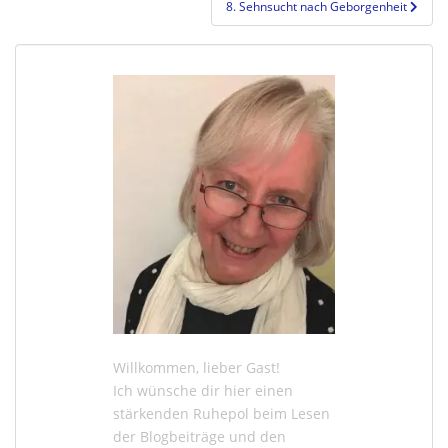
8. Sehnsucht nach Geborgenheit
Willkommen, lieber Gast!
Ich wünsche dir hier einen
stärkenden Ruhepol beim Lesen
der
Blogbeiträge
und den