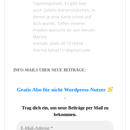
Tagesimpulsen
. Es gibt hier
auch
Zufalls-Kartenstübchen
, in
denen je eine Karte schon auf
dich wartet. Tiefen inneren
Frieden wünscht dir von Herzen
Marina
Kontakt: 0049-30-7218938
marina.kaiser111@gmail.com
INFO-MAILS ÜBER NEUE BEITRÄGE:
Gratis Abo für nicht Wordpress-Nutzer
.
Trag dich ein, um neue Beiträge per Mail zu
bekommen.