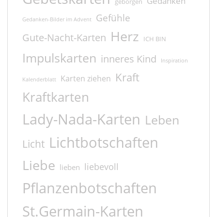
Gedanken
geborgen
Gefühle
Gedanken-Bilder im Advent
Herz
Gute-Nacht-Karten
ICH BIN
Impulskarten
inneres Kind
Inspiration
Kraft
Karten ziehen
Kalenderblatt
Kraftkarten
Lady-Nada-Karten
Leben
Lichtbotschaften
Licht
Liebe
liebevoll
lieben
Pflanzenbotschaften
St.Germain-Karten