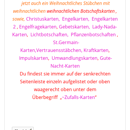
jetzt auch ein Weihnachtliches Stübchen mit
weihnachtlichen
weihnachtlichen Botschaftskarten
,
sowie
,
Christuskarten,
Engelkarten,
Engelkarten
2
,
Engelfragekarten
,
Gebetskarten,
Lady-Nada-
Karten
,
Lichtbotschaften,
Pflanzenbotschaften
,
St.Germain-
Karten,
Vertrauensstäbchen,
Kraftkarten
,
Impulskarten
,
Umwandlungskarten
,
Gute-
Nacht-Karten
Du findest sie immer auf der senkrechten
Seitenleiste einzeln aufgelistet oder oben
waagerecht oben unter dem
Überbegriff „
~Zufalls-Kart
en
“