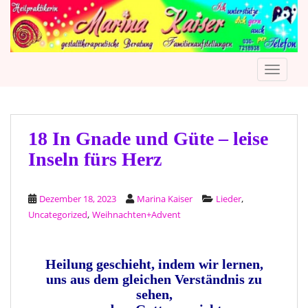
S
k
i
p
TOGGLE
t
o
m
a
i
18 In Gnade und Güte – leise
n
Inseln fürs Herz
c
o
n
,
Dezember 18, 2023
Marina Kaiser
Lieder
t
,
Uncategorized
Weihnachten+Advent
e
n
t
Heilung geschieht, indem wir lernen,
uns aus dem gleichen Verständnis zu
sehen,