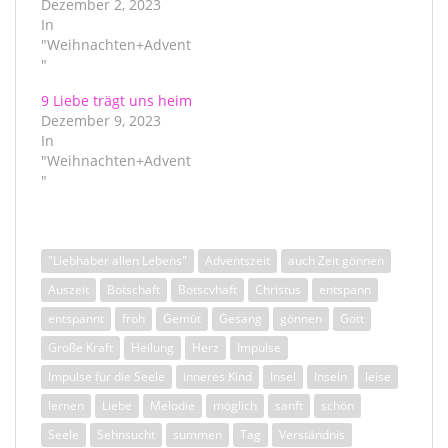
Dezember 2, 2023
In
"Weihnachten+Advent
"
9 Liebe trägt uns heim
Dezember 9, 2023
In
"Weihnachten+Advent
"
"Liebhaber allen Lebens"
Adventszeit
auch Zeit gönnen
Auszeit
Botschaft
Botscvhaft
Christus
entspann
entspannt
froh
Gemüt
Gesang
gönnen
Gott
Große Kraft
Heilung
Herz
Impulse
Impulse für die Seele
inneres Kind
Insel
Inseln
leise
lernen
Liebe
Melodie
möglich
sanft
schön
Seele
Sehnsucht
summen
Tag
Verständnis