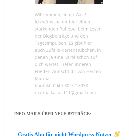
Willkommen, lieber Gast!
Ich wünsche dir hier einen
stärkenden Ruhepol beim Lesen
der
Blogbeiträge
und den
Tagesimpulsen
. Es gibt hier
auch
Zufalls-Kartenstübchen
, in
denen je eine Karte schon auf
dich wartet. Tiefen inneren
Frieden wünscht dir von Herzen
Marina
Kontakt: 0049-30-7218938
marina.kaiser111@gmail.com
INFO-MAILS ÜBER NEUE BEITRÄGE:
Gratis Abo für nicht Wordpress-Nutzer