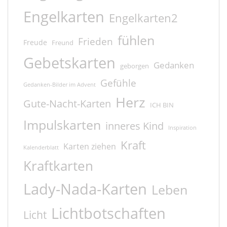
Engelkarten
Engelkarten2
fühlen
Frieden
Freude
Freund
Gebetskarten
Gedanken
geborgen
Gefühle
Gedanken-Bilder im Advent
Herz
Gute-Nacht-Karten
ICH BIN
Impulskarten
inneres Kind
Inspiration
Kraft
Karten ziehen
Kalenderblatt
Kraftkarten
Lady-Nada-Karten
Leben
Lichtbotschaften
Licht