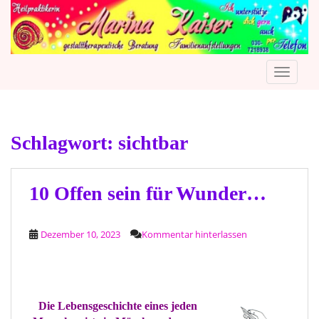
S
k
i
p
TOGGLE
t
o
m
a
Schlagwort:
sichtbar
i
n
c
o
10 Offen sein für Wunder…
n
t
Dezember 10, 2023
Kommentar hinterlassen
e
n
t
Die Lebensgeschichte eines jeden