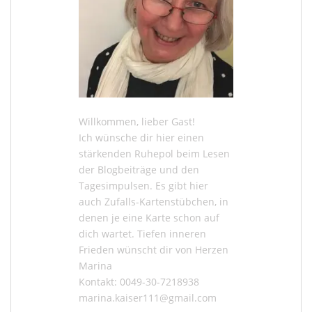
Willkommen, lieber Gast!
Ich wünsche dir hier einen
stärkenden Ruhepol beim Lesen
der
Blogbeiträge
und den
Tagesimpulsen
. Es gibt hier
auch
Zufalls-Kartenstübchen
, in
denen je eine Karte schon auf
dich wartet. Tiefen inneren
Frieden wünscht dir von Herzen
Marina
Kontakt: 0049-30-7218938
marina.kaiser111@gmail.com