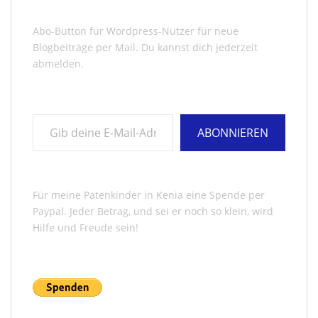
Abo-Button für Wordpress-Nutzer für neue
Blogbeiträge per Mail. Du kannst dich jederzeit
abmelden.
Gib deine E-Mail-Adresse ein ...
ABONNIEREN
Für meine Patenkinder in Kenia eine Spende per
Paypal. Jeder Betrag, und sei er noch so klein, wird
Hilfe und Freude sein!