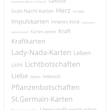
Gefühle
Gedanken-Bilder im Advent
Herz
Gute-Nacht-Karten
ICH BIN
Impulskarten
inneres Kind
Inspiration
Kraft
Karten ziehen
Kalenderblatt
Kraftkarten
Lady-Nada-Karten
Leben
Lichtbotschaften
Licht
Liebe
liebevoll
lieben
Pflanzenbotschaften
St.Germain-Karten
Umwandlungskarten