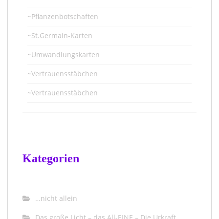
~Pflanzenbotschaften
~St.Germain-Karten
~Umwandlungskarten
~Vertrauensstäbchen
~Vertrauensstäbchen
Kategorien
…nicht allein
Das große Licht – das All-EINE – Die Urkraft