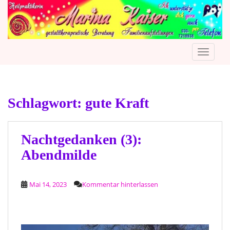
S
k
i
p
TOGGLE
t
o
m
a
Schlagwort:
gute Kraft
i
n
c
o
Nachtgedanken (3):
n
Abendmilde
t
e
n
Mai 14, 2023
Kommentar hinterlassen
t